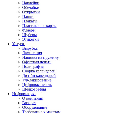
Наклейки
Обечайки
Открытки
Папки
Плакаты
Пластиковые карты
Флаеры
Шуберы
Этикетки
Услуги
Вырубка
Ламинация
Навивка на пружину
Офсетная печать
Полиграфия
Сборка календарей
Дизайн календарей
УФ-лакирование
Цифровая печать
Шелкография
Информация
О компании
Возврат
Оборудование
Требование к макетам