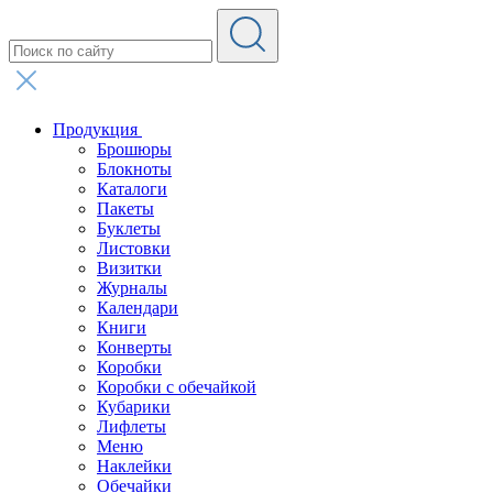
Продукция
Брошюры
Блокноты
Каталоги
Пакеты
Буклеты
Листовки
Визитки
Журналы
Календари
Книги
Конверты
Коробки
Коробки с обечайкой
Кубарики
Лифлеты
Меню
Наклейки
Обечайки