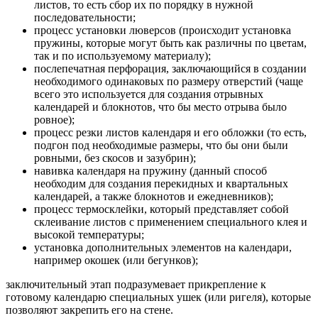
листов, то есть сбор их по порядку в нужной
последовательности;
процесс установки люверсов (происходит установка
пружины, которые могут быть как различны по цветам,
так и по используемому материалу);
послепечатная перфорация, заключающийся в создании
необходимого одинаковых по размеру отверстий (чаще
всего это используется для создания отрывных
календарей и блокнотов, что бы место отрыва было
ровное);
процесс резки листов календаря и его обложки (то есть,
подгон под необходимые размеры, что бы они были
ровными, без скосов и зазубрин);
навивка календаря на пружину (данный способ
необходим для создания перекидных и квартальных
календарей, а также блокнотов и ежедневников);
процесс термосклейки, который представляет собой
склеивание листов с применением специального клея и
высокой температуры;
установка дополнительных элементов на календари,
например окошек (или бегунков);
заключительный этап подразумевает прикрепление к
готовому календарю специальных ушек (или ригеля), которые
позволяют закрепить его на стене.