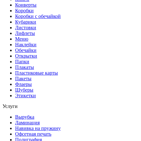
Конверты
Коробки
Коробки с обечайкой
Кубарики
Листовки
Лифлеты
Меню
Наклейки
Обечайки
Открытки
Папки
Плакаты
Пластиковые карты
Пакеты
Флаеры
Шуберы
Этикетки
Услуги
Вырубка
Ламинация
Навивка на пружину
Офсетная печать
Полиграфия