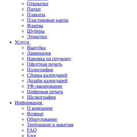
Открытки
Папки
Плакаты
Пластиковые карты
Флаеры
Шуберы
Этикетки
Услуги
Вырубка
Ламинация
Навивка на пружину
Офсетная печать
Полиграфия
Сборка календарей
Дизайн календарей
УФ-лакирование
Цифровая печать
Шелкография
Информация
О компании
Возврат
Оборудование
Требование к макетам
FAQ
Блог