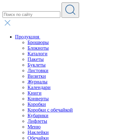
Продукция
Брошюры
Блокноты
Каталоги
Пакеты
Буклеты
Листовки
Визитки
Журналы
Календари
Книги
Конверты
Коробки
Коробки с обечайкой
Кубарики
Лифлеты
Меню
Наклейки
Обечайки