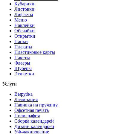
Кубарики
Листовки
Лифлеты
Меню
Наклейки
Обечайки
Открытки
Папки
Плакаты
Пластиковые карты
Пакеты
Флаеры
Шуберы
Этикетки
Услуги
Вырубка
Ламинация
Навивка на пружину
Офсетная печать
Полиграфия
Сборка календарей
Дизайн календарей
УФ-лакирование