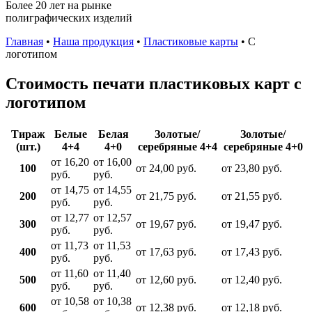
Более 20 лет на рынке
полиграфических изделий
Главная
•
Наша продукция
•
Пластиковые карты
•
С
логотипом
Стоимость печати пластиковых карт с
логотипом
Тираж
Белые
Белая
Золотые/
Золотые/
(шт.)
4+4
4+0
серебряные 4+4
серебряные 4+0
от 16,20
от 16,00
100
от 24,00 руб.
от 23,80 руб.
руб.
руб.
от 14,75
от 14,55
200
от 21,75 руб.
от 21,55 руб.
руб.
руб.
от 12,77
от 12,57
300
от 19,67 руб.
от 19,47 руб.
руб.
руб.
от 11,73
от 11,53
400
от 17,63 руб.
от 17,43 руб.
руб.
руб.
от 11,60
от 11,40
500
от 12,60 руб.
от 12,40 руб.
руб.
руб.
от 10,58
от 10,38
600
от 12,38 руб.
от 12,18 руб.