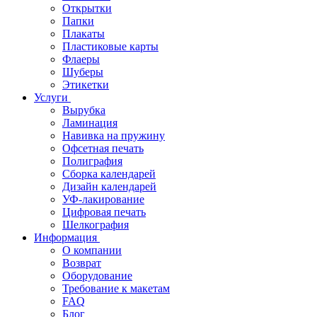
Открытки
Папки
Плакаты
Пластиковые карты
Флаеры
Шуберы
Этикетки
Услуги
Вырубка
Ламинация
Навивка на пружину
Офсетная печать
Полиграфия
Сборка календарей
Дизайн календарей
УФ-лакирование
Цифровая печать
Шелкография
Информация
О компании
Возврат
Оборудование
Требование к макетам
FAQ
Блог