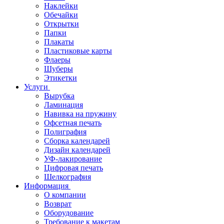
Наклейки
Обечайки
Открытки
Папки
Плакаты
Пластиковые карты
Флаеры
Шуберы
Этикетки
Услуги
Вырубка
Ламинация
Навивка на пружину
Офсетная печать
Полиграфия
Сборка календарей
Дизайн календарей
УФ-лакирование
Цифровая печать
Шелкография
Информация
О компании
Возврат
Оборудование
Требование к макетам