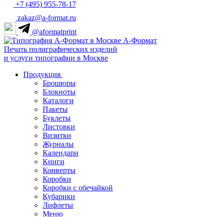
+7 (495) 955-78-17
zakaz@a-format.ru
@aformatprint
А-Формат
Печать полиграфических изделий
и услуги типографии в Москве
Продукция
Брошюры
Блокноты
Каталоги
Пакеты
Буклеты
Листовки
Визитки
Журналы
Календари
Книги
Конверты
Коробки
Коробки с обечайкой
Кубарики
Лифлеты
Меню