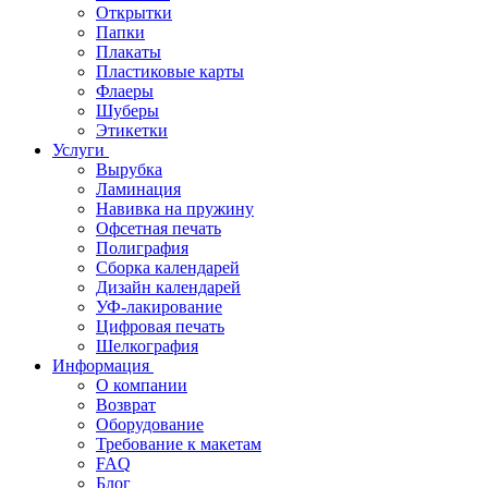
Открытки
Папки
Плакаты
Пластиковые карты
Флаеры
Шуберы
Этикетки
Услуги
Вырубка
Ламинация
Навивка на пружину
Офсетная печать
Полиграфия
Сборка календарей
Дизайн календарей
УФ-лакирование
Цифровая печать
Шелкография
Информация
О компании
Возврат
Оборудование
Требование к макетам
FAQ
Блог