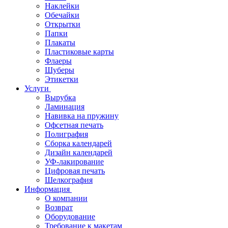
Наклейки
Обечайки
Открытки
Папки
Плакаты
Пластиковые карты
Флаеры
Шуберы
Этикетки
Услуги
Вырубка
Ламинация
Навивка на пружину
Офсетная печать
Полиграфия
Сборка календарей
Дизайн календарей
УФ-лакирование
Цифровая печать
Шелкография
Информация
О компании
Возврат
Оборудование
Требование к макетам