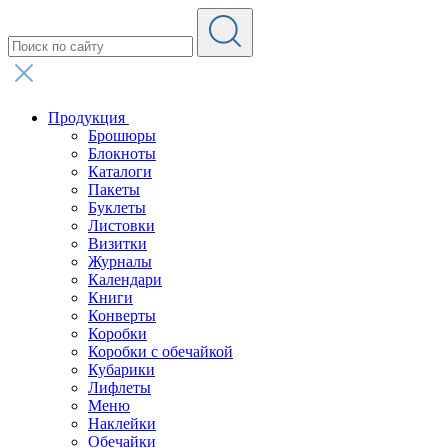
Продукция
Брошюры
Блокноты
Каталоги
Пакеты
Буклеты
Листовки
Визитки
Журналы
Календари
Книги
Конверты
Коробки
Коробки с обечайкой
Кубарики
Лифлеты
Меню
Наклейки
Обечайки