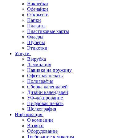
Наклейки
Обечайки
Открытки
Папки
Плакаты
Пластиковые карты
Флаеры
Шуберы
Этикетки
Услуги
Вырубка
Ламинация
Навивка на пружину
Офсетная печать
Полиграфия
Сборка календарей
Дизайн календарей
УФ-лакирование
Цифровая печать
Шелкография
Информация
О компании
Возврат
Оборудование
Требование к макетам