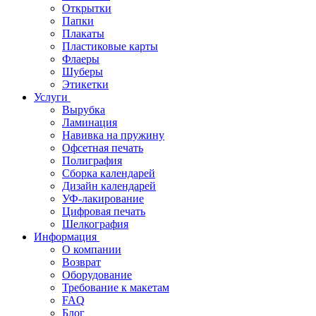
Открытки
Папки
Плакаты
Пластиковые карты
Флаеры
Шуберы
Этикетки
Услуги
Вырубка
Ламинация
Навивка на пружину
Офсетная печать
Полиграфия
Сборка календарей
Дизайн календарей
УФ-лакирование
Цифровая печать
Шелкография
Информация
О компании
Возврат
Оборудование
Требование к макетам
FAQ
Блог