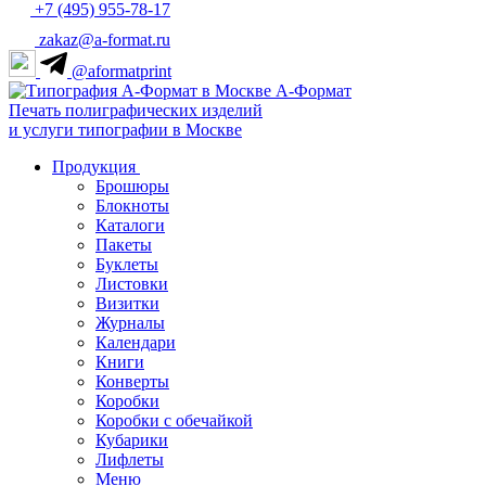
+7 (495) 955-78-17
zakaz@a-format.ru
@aformatprint
А-Формат
Печать полиграфических изделий
и услуги типографии в Москве
Продукция
Брошюры
Блокноты
Каталоги
Пакеты
Буклеты
Листовки
Визитки
Журналы
Календари
Книги
Конверты
Коробки
Коробки с обечайкой
Кубарики
Лифлеты
Меню