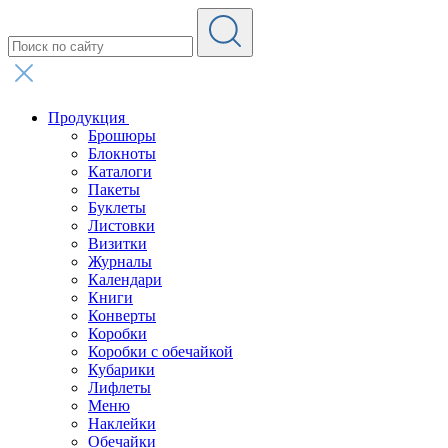
Продукция
Брошюры
Блокноты
Каталоги
Пакеты
Буклеты
Листовки
Визитки
Журналы
Календари
Книги
Конверты
Коробки
Коробки с обечайкой
Кубарики
Лифлеты
Меню
Наклейки
Обечайки