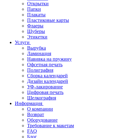
Открытки
Папки
Плакаты
Пластиковые карты
Флаеры
Шуберы
Этикетки
Услуги
Вырубка
Ламинация
Навивка на пружину
Офсетная печать
Полиграфия
Сборка календарей
Дизайн календарей
УФ-лакирование
Цифровая печать
Шелкография
Информация
О компании
Возврат
Оборудование
Требование к макетам
FAQ
Блог