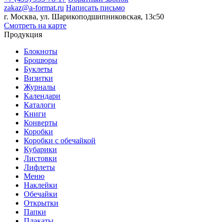
zakaz@a-format.ru
Написать письмо
г. Москва, ул. Шарикоподшипниковская, 13с50
Смотреть на карте
Продукция
Блокноты
Брошюры
Буклеты
Визитки
Журналы
Календари
Каталоги
Книги
Конверты
Коробки
Коробки с обечайкой
Кубарики
Листовки
Лифлеты
Меню
Наклейки
Обечайки
Открытки
Папки
Плакаты