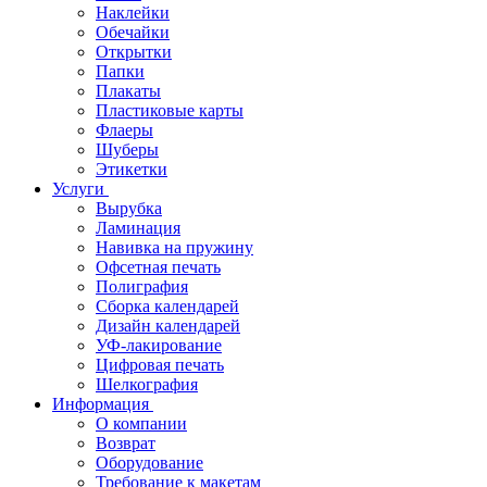
Наклейки
Обечайки
Открытки
Папки
Плакаты
Пластиковые карты
Флаеры
Шуберы
Этикетки
Услуги
Вырубка
Ламинация
Навивка на пружину
Офсетная печать
Полиграфия
Сборка календарей
Дизайн календарей
УФ-лакирование
Цифровая печать
Шелкография
Информация
О компании
Возврат
Оборудование
Требование к макетам