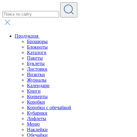
Продукция
Брошюры
Блокноты
Каталоги
Пакеты
Буклеты
Листовки
Визитки
Журналы
Календари
Книги
Конверты
Коробки
Коробки с обечайкой
Кубарики
Лифлеты
Меню
Наклейки
Обечайки