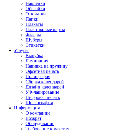
Наклейки
Обечайки
Открытки
Папки
Плакаты
Пластиковые карты
Флаеры
Шуберы
Этикетки
Услуги
Вырубка
Ламинация
Навивка на пружину
Офсетная печать
Полиграфия
Сборка календарей
Дизайн календарей
УФ-лакирование
Цифровая печать
Шелкография
Информация
О компании
Возврат
Оборудование
Требование к макетам