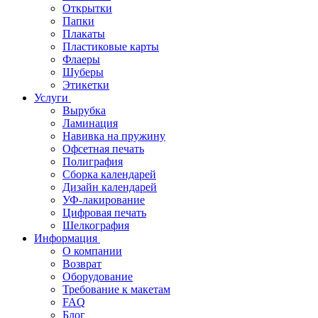
Открытки
Папки
Плакаты
Пластиковые карты
Флаеры
Шуберы
Этикетки
Услуги
Вырубка
Ламинация
Навивка на пружину
Офсетная печать
Полиграфия
Сборка календарей
Дизайн календарей
УФ-лакирование
Цифровая печать
Шелкография
Информация
О компании
Возврат
Оборудование
Требование к макетам
FAQ
Блог