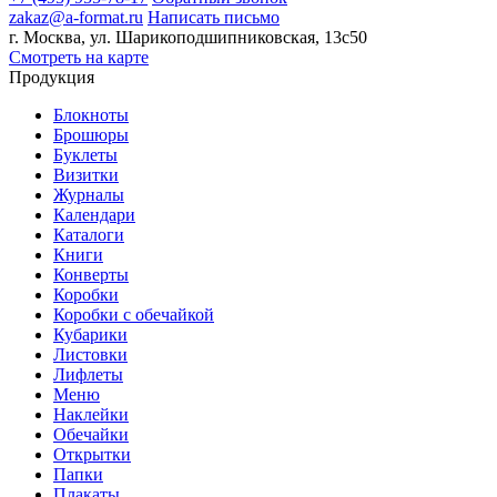
zakaz@a-format.ru
Написать письмо
г. Москва, ул. Шарикоподшипниковская, 13с50
Смотреть на карте
Продукция
Блокноты
Брошюры
Буклеты
Визитки
Журналы
Календари
Каталоги
Книги
Конверты
Коробки
Коробки с обечайкой
Кубарики
Листовки
Лифлеты
Меню
Наклейки
Обечайки
Открытки
Папки
Плакаты