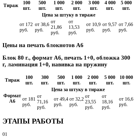
100
500
1 000
2 000
3 000
4 000
5 000
Тираж
шт.
шт.
шт.
шт.
шт.
шт.
шт.
Цена за штуку в тираже
от
от
от 172
от 38,6
от 10,9
от 9,57
от 7,66
21,86
13,53
руб.
руб.
руб.
руб.
руб.
руб.
руб.
Цены на печать блокнотов А6
Блок 80 г., формат А6, печать 1+0, обложка 300
г, ламинация 1+0, навивка на пружину
100
300
500
1 000
2 000
5 000
10 000
Тираж
шт.
шт.
шт.
шт.
шт.
шт.
шт.
Цена за штуку в тираже
Формат
от
от
от
от 181
от 49,4
от 32,2
от 16,6
А6
71,16
23,55
18,16
руб.
руб.
руб.
руб.
руб.
руб.
руб.
ЭТАПЫ РАБОТЫ
01