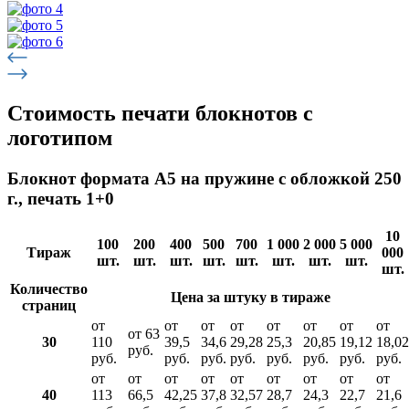
Стоимость печати блокнотов с
логотипом
Блокнот формата А5 на пружине с обложкой 250
г., печать 1+0
10
100
200
400
500
700
1 000
2 000
5 000
Тираж
000
шт.
шт.
шт.
шт.
шт.
шт.
шт.
шт.
шт.
Количество
Цена за штуку в тираже
страниц
от
от
от
от
от
от
от
от
от 63
30
110
39,5
34,6
29,28
25,3
20,85
19,12
18,02
руб.
руб.
руб.
руб.
руб.
руб.
руб.
руб.
руб.
от
от
от
от
от
от
от
от
от
40
113
66,5
42,25
37,8
32,57
28,7
24,3
22,7
21,6