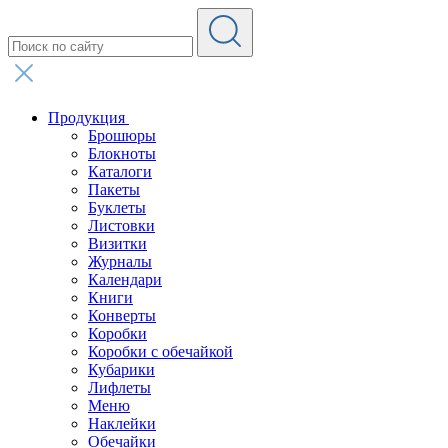
Продукция
Брошюры
Блокноты
Каталоги
Пакеты
Буклеты
Листовки
Визитки
Журналы
Календари
Книги
Конверты
Коробки
Коробки с обечайкой
Кубарики
Лифлеты
Меню
Наклейки
Обечайки